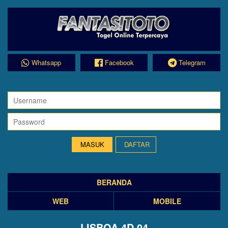
Whatsapp
Facebook
Telegram
DAFTAR
BERANDA
WEB
MOBILE
LISBOA 4D 04