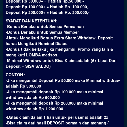
Deposit Rp 50.000+ = Hadiah Rp.50.000,-
Deposit Rp 100.000+ = Hadiah Rp. 100.000,-
Deposit Rp 200.000+ = Hadiah Rp. 200.000,-
SYARAT DAN KETENTUAN:
-Bonus Berlaku untuk Semua Permainan
-Bonus Berlaku untuk Semua Member.
-Untuk Mengikuti Bonus Extra Share Withdraw, Deposit
harus Mengikuti Nominal Diatas.
-Bonus tidak berlaku jika mengambil Promo Yang lain &
mengikuti LOMBA medsos.
-Minimal Withdraw untuk Bisa Klaim adalah (6x Lipat Dari
Deposit + SISA SALDO)
CONTOH :
-Jika mengambil Deposit Rp 50.000 maka Minimal withdraw
adalah Rp 300.000
-Jika mengambil deposit Rp 100.000 maka minimal
withdraw adalah Rp 600.000
-Jika mengambil deposit Rp 200.000 maka minimal
withdraw adalah Rp 1.200.000
-Batas claim dalam 1 hari untuk per user id adalah 2x
-Bisa claim dari hasil DEPOSIT bermain dan menang (