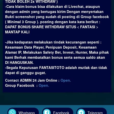
TIDAK BOLEH 2x WITHDRAW )
-Cara klaim bonus bisa dilakukan di Livechat, ataupun
dengan admin yang bertugas kirim Dengan menyertakan
Bukti screenshot yang sudah di posting di Group facebook
( Minimal 3 Group ).
posting dengan kata kata berikut :
DAPAT BONUS SHARE WITHDRAW SITUS < FANTASI >
MANTAP KALI
-Jika kedapatan melakukan tindak kecurangan seperti :
Kesamaan Data Player, Penipuan Deposit, Kesamaan
Alamat IP, Melakukan Safety Bet, Invest, Hunter, Maka pihak
kami Berhak membatalkan bonus serta semua saldo akan
DI HANGUSKAN.
-Segala Keputusan FANTASITOTO adalah mutlak dan tidak
dapat di ganggu gugat.
Contact ADMIN 24 Jam Online
:
Open.
Group Facebook :
Open.
Whatsapp
Facebook
Telegram