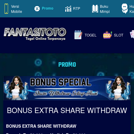
Versi
Buku
Hu
Promo
RTP
Mobile
Mimpi
Ka
TOGEL
SLOT
PROMO
BONUS EXTRA SHARE WITHDRAW
BONUS EXTRA SHARE WITHDRAW