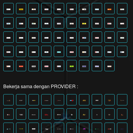
Bekerja sama dengan PROVIDER :