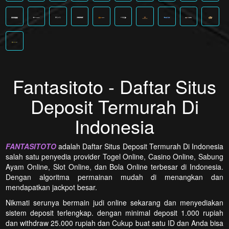
Fantasitoto - Daftar Situs
Deposit Termurah Di
Indonesia
FANTASITOTO
adalah Daftar Situs Deposit Termurah Di Indonesia
salah satu penyedia provider Togel Online, Casino Online, Sabung
Ayam Online, Slot Online, dan Bola Online terbesar di Indonesia.
Dengan algoritma permainan mudah di menangkan dan
mendapatkan jackpot besar.
Nikmati serunya bermain judi online sekarang dan menyediakan
sistem deposit terlengkap. dengan minimal deposit 1.000 rupiah
dan withdraw 25.000 rupiah dan Cukup buat satu ID dan Anda bisa